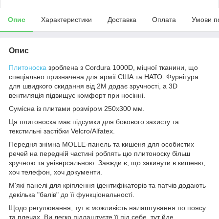
Опис
Характеристики
Доставка
Оплата
Умови п
Опис
Плитоноска
зроблена з Cordura 1000D, міцної тканини, що
спеціально призначена для армії США та НАТО. Фурнітура
для швидкого скидання від 2М додає зручності, а 3D
вентиляція підвищує комфорт при носінні.
Сумісна із плитами розміром 250х300 мм.
Ця плитоноска має підсумки для бокового захисту та
текстильні застібки Velcro/Alfatex.
Передня знімна MOLLE-панель та кишеня для особистих
речей на передній частині роблять цю плитоноску більш
зручною та універсальною. Завжди є, що закинути в кишеню,
хоч телефон, хоч документи.
М'які панелі для кріплення ідентифікаторів та патчів додають
декілька "балів" до її функціональності.
Щодо регулювання, тут є можливість налаштування по поясу
та плечах. Ви легко підлаштуєте її під себе, тут йде