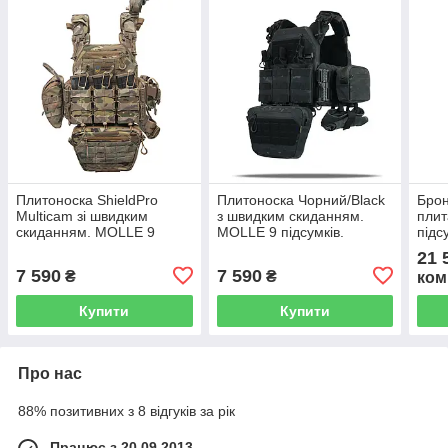
Плитоноска ShieldPro
Плитоноска Чорний/Black
Брон
Multicam зі швидким
з швидким скиданням.
плит
скиданням. MOLLE 9
MOLLE 9 підсумків.
підс
підсумків.
Олив
21 
7 590
7 590
₴
₴
ком
Купити
Купити
Про нас
88% позитивних з 8 відгуків за рік
Працює з 20.09.2013