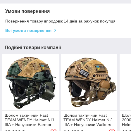
Умови повернення
Повернення товару впродовж 14 днів за рахунок покупця
Всі умови повернення
Подібні товари компанії
Шолом тактичний Fast
Шолом тактичний Fast
Шол
TEAM WENDY Helmet NIJ
TEAM WENDY Helmet NIJ
200
IIIA + Навушники Earmor
IIIA + Навушники Walkers
Helm
M32H MOD3 + КАВЕР
Razor Slim з чебурашкою
балі