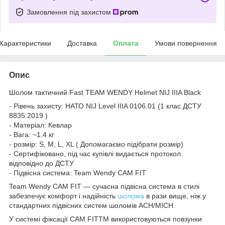
Замовлення під захистом
Характеристики
Доставка
Оплата
Умови повернення
Опис
Шолом тактичний Fast TEAM WENDY Helmet NIJ IIIA Black
- Рівень захисту: НАТО NIJ Level IIIA 0106.01 (1 клас ДСТУ
8835:2019 )
- Матеріал: Кевлар
- Вага: ~1.4 кг
- розмір: S, M, L, XL ( Допомагаємо підібрати розмір)
- Сертифіковано, під час купівлі видається протокол
відповідно до ДСТУ
- Підвісна система: Team Wendy CAM FIT
Team Wendy CAM FIT — сучасна підвісна система в стилі
забезпечує комфорт і надійність
шолома
в рази вище, ніж у
стандартних підвісних систем шоломів ACH/MICH.
У системі фіксації CAM FITTM використовуються повзунки