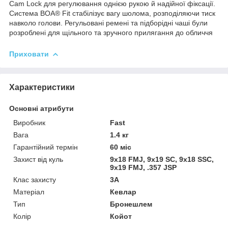
Cam Lock для регулювання однією рукою й надійної фіксації.
Система BOA® Fit стабілізує вагу шолома, розподіляючи тиск
навколо голови. Регульовані ремені та підборідні чаші були
розроблені для щільного та зручного прилягання до обличчя
Приховати
Характеристики
Основні атрибути
Виробник
Fast
Вага
1.4 кг
Гарантійний термін
60 міс
Захист від куль
9х18 FMJ, 9х19 SC, 9х18 SSC,
9х19 FMJ, .357 JSP
Клас захисту
3А
Матеріал
Кевлар
Тип
Бронешлем
Колір
Койот