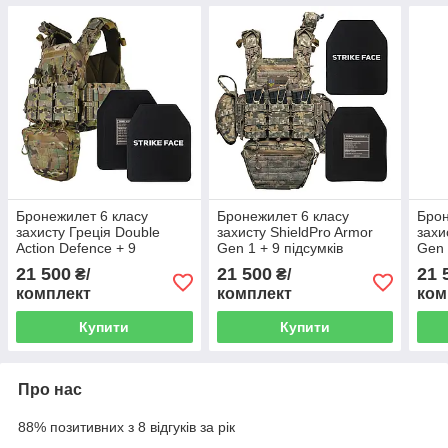
Бронежилет 6 класу
Бронежилет 6 класу
Брон
захисту Греція Double
захисту ShieldPro Armor
захи
Action Defence + 9
Gen 1 + 9 підсумків
Gen 
підсумків Мультикам
Піксель
Пікс
21 500
21 500
21 
₴/
₴/
комплект
комплект
ком
Купити
Купити
Про нас
88% позитивних з 8 відгуків за рік