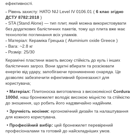
ефективності.
-
Рівень захисту: НАТО NIJ Level IV 0106.01 (
6 клас згідно
ДСТУ 8782:2018
)
-
STA (Stand Alone) — тип плит, який можна використовувати
без додаткових балістичних пакетів, тому що плита вже має
технологію поглинання всіх уламків.
-
Матеріал: Кераміка Грецька ( Aluminium oxide Greece )
-
Вага: ~2.8 кг
-
Розмір: 25/30
Керамічні пластини мають високу стійкість до куль і інших
балістичних загроз. Вони здатні вбирати та розсіювати
енергію від удару, запобігаючи проникненню снаряда. Це
дозволяє забезпечити ефективний бронезахист для
користувача;
•
Матеріал:
Плитоноска виготовлена з високоякісної
Cordura
1000d
, наш бронежилет володіє високою міцністю та стійкістю
до зношення, що робить його надзвичайно надійним.
•
Зручність носіння:
ергономічний дизайн та налаштування
для кожного користувача.
•
Професійний вибір:
цей бронежилет перевірений
професіоналами та готовий до найскладніших умов.