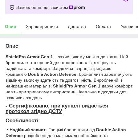
Замовлення під захистом
Опис
Характеристики
Доставка
Оплата
Умови п
Опис
ShieldPro Armor Gen 1
– захист, якому можна довіряти. Цей
бронежилет створений для професіоналів, які цінують
надійність та комфорт. Завдяки співпраці з грецькою
компанією
Double Action Defence
, бронеплити забезпечують
відмінну захисну здатність та довговічність. Вироблений із
найкращих матеріалів,
ShieldPro Armor Gen 1
дарує комфорт
навіть при тривалому використанні, ідеально підходячи для
важливих завдань.
- Сертифіковано, при купівлі видається
протокол згідно ДСТУ
Особливості:
•
Надійний захист:
Грецькі бронеплити від
Double Action
Defence
розроблені для максимальної стійкості та