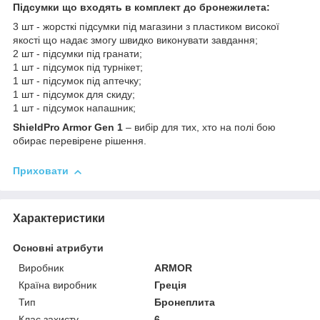
Підсумки що входять в комплект до бронежилета:
3 шт - жорсткі підсумки під магазини з пластиком високої
якості що надає змогу швидко виконувати завдання;
2 шт - підсумки під гранати;
1 шт - підсумок під турнікет;
1 шт - підсумок під аптечку;
1 шт - підсумок для скиду;
1 шт - підсумок напашник;
ShieldPro Armor Gen 1
– вибір для тих, хто на полі бою
обирає перевірене рішення.
Приховати
Характеристики
Основні атрибути
Виробник
ARMOR
Країна виробник
Греція
Тип
Бронеплита
Клас захисту
6