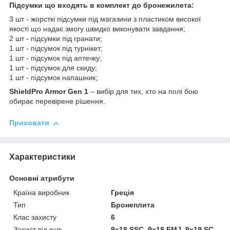
Підсумки що входять в комплект до бронежилета:
3 шт - жорсткі підсумки під магазини з пластиком високої
якості що надає змогу швидко виконувати завдання;
2 шт - підсумки під гранати;
1 шт - підсумок під турнікет;
1 шт - підсумок під аптечку;
1 шт - підсумок для скиду;
1 шт - підсумок напашник;
ShieldPro Armor Gen 1
– вибір для тих, хто на полі бою
обирає перевірене рішення.
Приховати
Характеристики
Основні атрибути
Країна виробник
Греція
Тип
Бронеплита
Клас захисту
6
Захист від куль
9х18 SSC, 9х18 FMJ, 9х19 SC,