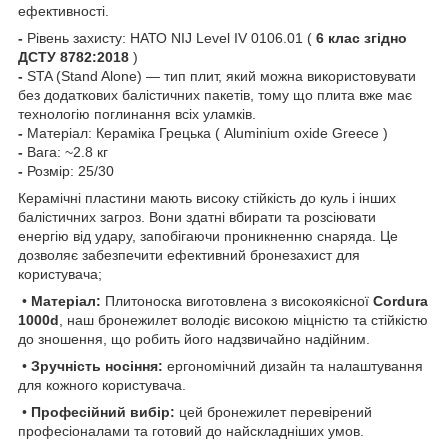
ефективності.
-
Рівень захисту: НАТО NIJ Level IV 0106.01 (
6 клас згідно
ДСТУ 8782:2018
)
-
STA (Stand Alone) — тип плит, який можна використовувати
без додаткових балістичних пакетів, тому що плита вже має
технологію поглинання всіх уламків.
-
Матеріал: Кераміка Грецька ( Aluminium oxide Greece )
-
Вага: ~2.8 кг
-
Розмір: 25/30
Керамічні пластини мають високу стійкість до куль і інших
балістичних загроз. Вони здатні вбирати та розсіювати
енергію від удару, запобігаючи проникненню снаряда. Це
дозволяє забезпечити ефективний бронезахист для
користувача;
•
Матеріал:
Плитоноска виготовлена з високоякісної
Cordura
1000d
, наш бронежилет володіє високою міцністю та стійкістю
до зношення, що робить його надзвичайно надійним.
•
Зручність носіння:
ергономічний дизайн та налаштування
для кожного користувача.
•
Професійний вибір:
цей бронежилет перевірений
професіоналами та готовий до найскладніших умов.