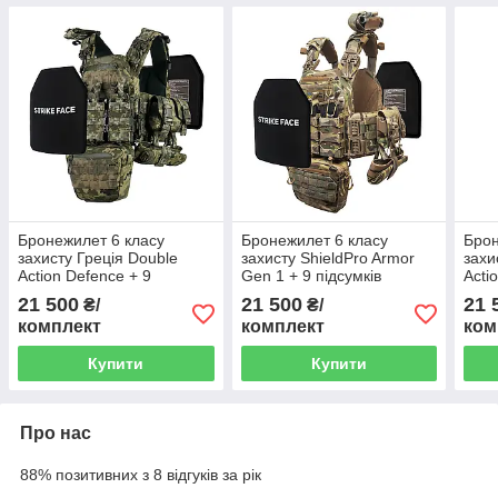
Бронежилет 6 класу
Бронежилет 6 класу
Брон
захисту Греція Double
захисту ShieldPro Armor
захи
Action Defence + 9
Gen 1 + 9 підсумків
Acti
підсумків Піксель
Мультикам
підс
21 500
21 500
21 
₴/
₴/
комплект
комплект
ком
Купити
Купити
Про нас
88% позитивних з 8 відгуків за рік