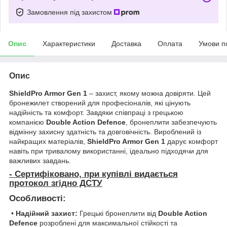
Замовлення під захистом
Опис
Характеристики
Доставка
Оплата
Умови п
Опис
ShieldPro Armor Gen 1
– захист, якому можна довіряти. Цей
бронежилет створений для професіоналів, які цінують
надійність та комфорт. Завдяки співпраці з грецькою
компанією
Double Action Defence
, бронеплити забезпечують
відмінну захисну здатність та довговічність. Вироблений із
найкращих матеріалів,
ShieldPro Armor Gen 1
дарує комфорт
навіть при тривалому використанні, ідеально підходячи для
важливих завдань.
- Сертифіковано, при купівлі видається
протокол згідно ДСТУ
Особливості:
•
Надійний захист:
Грецькі бронеплити від
Double Action
Defence
розроблені для максимальної стійкості та